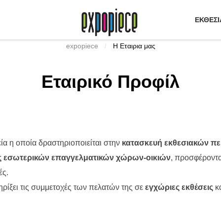
ΕΚΘΕΣΙ
expopiece
Η Εταιρια μας
/
Εταιρικό Προφίλ
ία η οποία δραστηριοποιείται στην
κατασκευή εκθεσιακών π
ις εσωτερικών επαγγελματικών χώρων-οικιών
, προσφέροντ
ές.
ηρίξει τις συμμετοχές των πελατών της σε
εγχώριες εκθέσεις
κ